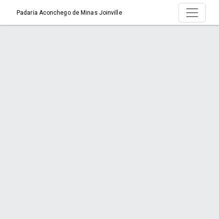
Padaria Aconchego de Minas Joinville
Produto > Bolos
Início
Produto