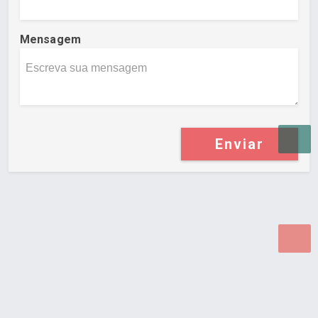
Mensagem
Enviar
Desenvolvido por Poly Design
Cubo Guia -
www.cuboguia.com.br - Desenvolvimento de Sites e
Sistemas para WEB.
© 2026 ®
Política de Cookies